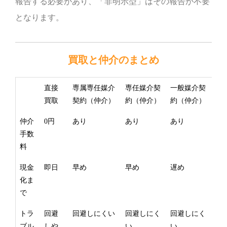
報告する必要があり、「非明示型」はその報告が不要
となります。
買取と仲介のまとめ
直接
専属専任媒介
専任媒介契
一般媒介契
買取
契約（仲介）
約（仲介）
約（仲介）
仲介
0円
あり
あり
あり
手数
料
現金
即日
早め
早め
遅め
化ま
で
トラ
回避
回避しにくい
回避しにく
回避しにく
ブル
しや
い
い