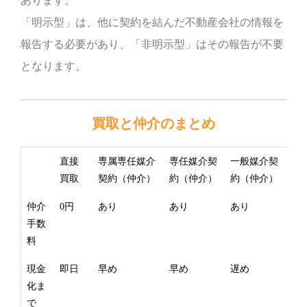
あります。
「明示型」は、他に契約を結んだ不動産会社の情報を
報告する必要があり、「非明示型」はその報告が不要
となります。
買取と仲介のまとめ
直接
専属専任媒介
専任媒介契
一般媒介契
買取
契約（仲介）
約（仲介）
約（仲介）
仲介
0円
あり
あり
あり
手数
料
現金
即日
早め
早め
遅め
化ま
で